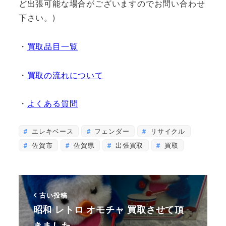
ど出張可能な場合がございますのでお問い合わせ
下さい。)
・
買取品目一覧
・
買取の流れについて
・
よくある質問
エレキベース
フェンダー
リサイクル
佐賀市
佐賀県
出張買取
買取
古い投稿
昭和 レトロ オモチャ 買取させて頂
きました。