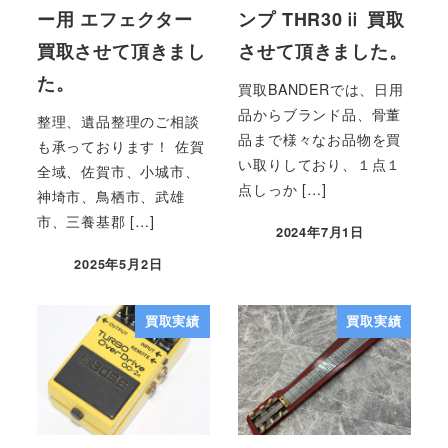
ー用 エフェクター
ンプ THR30ⅱ 買取
買取させて頂きまし
させて頂きました。
た。
買取BANDERでは、日用
品からブランド品、骨董
整理、遺品整理のご相談
品まで様々なお品物を買
も承っております！ 佐賀
い取りしており、１点１
全域、佐賀市、小城市、
点しっか […]
神埼市、鳥栖市、武雄
市、三養基郡 […]
2024年7月1日
2025年5月2日
買取実績
買取実績