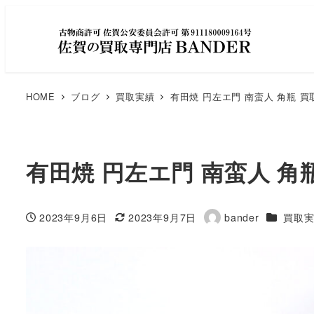
HOME
ブログ
買取実績
有田焼 円左エ門 南蛮人 角瓶 
有田焼 円左エ門 南蛮人 
カテゴリ
2023年9月6日
2023年9月7日
bander
買取
投稿日
更新日
著
者