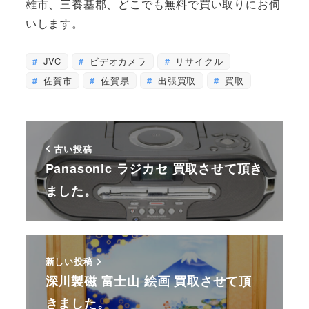
雄市、三養基郡、どこでも無料で買い取りにお伺
いします。
JVC
ビデオカメラ
リサイクル
佐賀市
佐賀県
出張買取
買取
古い投稿
Panasonic ラジカセ 買取させて頂き
ました。
新しい投稿
深川製磁 富士山 絵画 買取させて頂
きました。