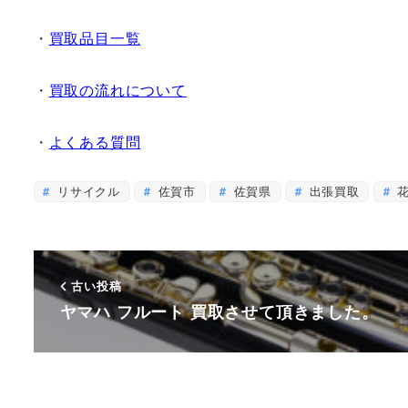
・
買取品目一覧
・
買取の流れについて
・
よくある質問
リサイクル
佐賀市
佐賀県
出張買取
花
古い投稿
ヤマハ フルート 買取させて頂きました。