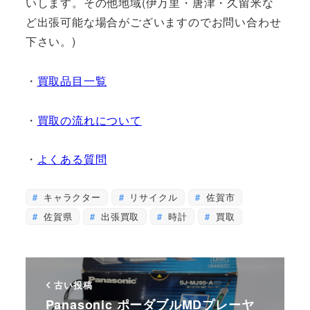
いします。その他地域(伊万里・唐津・久留米な
ど出張可能な場合がございますのでお問い合わせ
下さい。)
・
買取品目一覧
・
買取の流れについて
・
よくある質問
キャラクター
リサイクル
佐賀市
佐賀県
出張買取
時計
買取
古い投稿
Panasonic ポーダブルMDプレーヤ