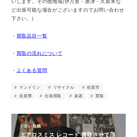
いします。その他地域(伊万里・唐津・久留米な
ど出張可能な場合がございますのでお問い合わせ
下さい。)
・
買取品目一覧
・
買取の流れについて
・
よくある質問
マンドリン
リサイクル
佐賀市
佐賀県
出張買取
楽器
買取
古い投稿
エアロスミス レコード 買取させて頂